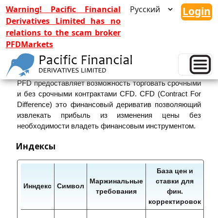
Warning! Pacific Financial
Login
Derivatives Limited has no
relations to the scam broker
PFDMarkets
Торговля CFD
PFD предоставляет возможность торговать срочными
и без срочными контрактами CFD. CFD (Contract For
Difference) это финансовый дериватив позволяющий
извлекать прибыль из изменения цены без
необходимости владеть финансовым инструментом.
Индексы
База цен и
Маржинальные
ставки для
Инндекс
Символ
Ва
требования
фин.
корректировок