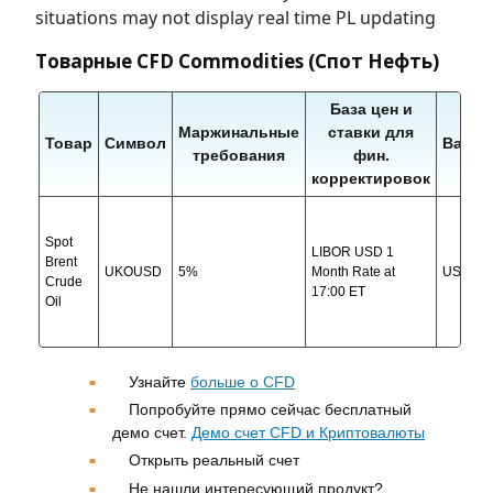
situations may not display real time PL updating
Товарные CFD Commodities (Спот Нефть)
База цен и
Маржинальные
ставки для
Товар
Символ
Валют
требования
фин.
корректировок
Spot
LIBOR USD 1
Brent
UKOUSD
5%
Month Rate at
USD
Crude
17:00 ET
Oil
Узнайте
больше о CFD
Попробуйте прямо сейчас бесплатный
демо счет.
Демо счет CFD и Криптовалюты
Открыть реальный счет
Не нашли интересующий продукт?