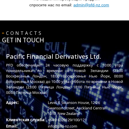
спросите нас по email:
admin@pfd-nz.com
CONTACTS
GET IN TOUCH
Pacific Financial Derivatives Ltd.
PFD обеспечивает 24 часовую поддержку с 10:00 утра
понедельника по времени в Новой Зеландии (23:00
Воскресенье Лондон, 18:00 Воскресенье Нью Йорк, 00:00
Воскресенье Москва) до 10:00 утра суббота по времени в Новой
Зеландии (23:00 Пятница Лондон, 18:00 Пятница Нью Йорк,
00:00 Пятница Москва)
Адрес:
Level 8, Swanson House, 12-26
Swanson Street, Auckland Central
1010, New Zealand
Клиентская служба:
+64 9 6320129/100/121
Email:
info@pfd-nz.com