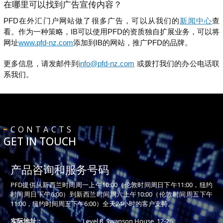
在哪里可以找到广告宣传内容？
PFD在外汇门户网站做了很多广告，可以从我们的
新闻中心
查
看。作为一种策略，IB可以使用PFD的资质独自扩展业务，可以将
网址
www.pfd-nz.com
添加到IB的网站，推广PFD的品牌。
更多信息，请发邮件到
info@pfd-nz.com
或拨打我们的办公电话联
系我们。
CONTACTS
GET IN TOUCH
产品咨询和服务号码
PFD提供从新西兰时间周一上午10:00（伦敦时间周日下午11:00，纽约
时间周日下午6:00）到新西兰时间周六上午10:00（伦敦时间周五下午
11:00，纽约时间周五下午6:00）全天24小时的客户支持。
实际地址：
Level 8, Swanson House, 12-26