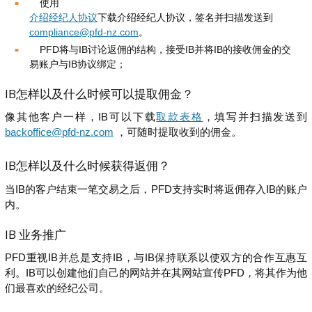
使用
介绍经纪人协议
下载介绍经纪人协议，签名并扫描发送到
compliance@pfd-nz.com
。
PFD将与IB讨论返佣的结构，接受IB并将IB的接收佣金的交
易账户与IB协议绑定；
IB怎样以及什么时候可以提取佣金？
像其他客户一样，IB可以下载
取款表格
，填写并扫描发送到
backoffice@pfd-nz.com
，可随时提取收到的佣金。
IB怎样以及什么时候获得返佣？
当IB的客户结束一笔交易之后，PFD支持实时将返佣存入IB的账户
内。
IB 业务推广
PFD重视IB并总是支持IB，与IB保持联系以使双方的合作互惠互
利。IB可以创建他们自己的网站并在其网站宣传PFD，将其作为他
们最喜欢的经纪公司。