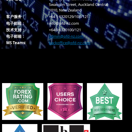
Swanson Street, Auckland Central
1010, New Zealand
客户服务：
+64 9 6320129/100/121
电子邮箱：
info@pfd-nz.com
技术支持：
+64 9 6320100/121
电子邮箱：
admin@pfd-nz.com
MS Teams:
backoffice@pfd-nz.com