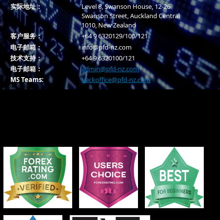
实际地址：
Level 8, Swanson House, 12-26
Swanson Street, Auckland Central
1010, New Zealand
客户服务：
+64 9 6320129/100/121
电子邮箱：
info@pfd-nz.com
技术支持：
+64 9 6320100/121
电子邮箱：
admin@pfd-nz.com
MS Teams:
backoffice@pfd-nz.com