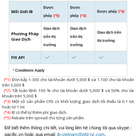
Được
Được
Môi Giới IB
Được phép
(*4)
phép
(*5)
phép
(*4)
Giao dịch
Giao dịch
Giao dịch trên
Phương Pháp
trên thị
trên thị
Giao Dịch
thị trường
trường
trường
FIX API
*
Conditions Apply
(*1)
Đòn bẩy 1:300 cho tài khoản dưới 5,000 $ và 1:100 cho tài khoản
trên 5,000 $
(*2)
Tất toán lệnh 100 % cho tài khoản dưới 5,000 $ và 50% cho tài
khoản trên 5,000 $
(*3)
Một số sản phẩm CFD có khối lượng giao dịch tối thiểu là 0.1 lot
hoặc từ 1 lot
(*4)
IB có thể tự thêm phí giao dịch.
(*5)
Rebate trên spread cho từng sản phẩm.
Để biết thêm thông chi tiết, vui lòng liên hệ chúng tôi qua skype :
pacific.vn hoặc qua email:
ib-vietnam@pfd-nz.com
.