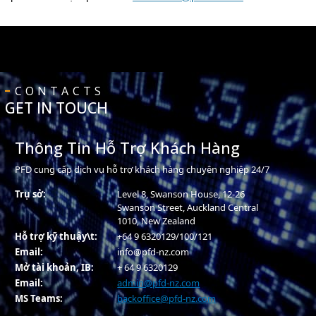
CONTACTS
GET IN TOUCH
Thông Tin Hỗ Trợ Khách Hàng
PFD cung cấp dịch vụ hỗ trợ khách hàng chuyên nghiệp 24/7
Trụ sở:
Level 8, Swanson House, 12-26
Swanson Street, Auckland Central
1010, New Zealand
Hỗ trợ kỹ thuậy\t:
+64 9 6320129/100/121
Email:
info@pfd-nz.com
Mở tài khoản, IB:
+ 64 9 6320129
Email:
admin@pfd-nz.com
MS Teams:
backoffice@pfd-nz.com