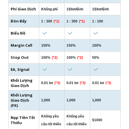
Phí Giao Dịch
Không phí
1$/lot/lệnh
1$/lot/lệnh
Đòn Bẩy
1 : 300
(*1)
1 : 300
(*1)
1 : 100
Biểu Đồ
Margin Call
150%
150%
100%
Stop Out
100%
(*2)
100%
(*2)
50%
EA, Signal
Khối Lượng
0.01 lot
(*3)
0.01 lot
(*3)
0.01 lot
(*3)
Giao Dịch
Khối Lượng
Giao Dịch
1,000
1,000
1,000
(FX)
Không yêu
Không yêu
Nạp Tiền Tối
$1000
Thiểu
cầu tối thiểu
cầu tối thiểu