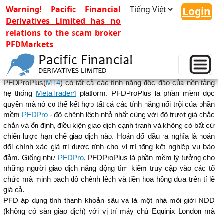
Warning! Pacific Financial
Login
Derivatives Limited has no
relations to the scam broker
PFDMarkets
PFDProPlus(MT4)
PFDProPlus(
MT4
) có tất cả các tính năng độc đáo của nền tảng
hệ thống
MetaTrader4
platform. PFDProPlus là phần mềm độc
quyền mà nó có thể kết hợp tất cả các tính năng nổi trội của phần
mềm
PFDPro
- độ chênh lệch nhỏ nhất cùng với độ trượt giá chắc
chắn và ổn định, điều kiện giao dịch cạnh tranh và không có bất cứ
chiến lược hạn chế giao dịch nào. Hoán đổi đầu ra nghĩa là hoán
đổi chính xác giá trị được tính cho vị trí tổng kết nghiệp vụ bảo
đảm. Giống như
PFDPro
, PFDProPlus là phần mềm lý tưởng cho
những người giao dịch năng động tìm kiếm truy cập vào các tổ
chức mà minh bạch độ chênh lệch và tiền hoa hồng dựa trên tỉ lệ
giá cả.
PFD áp dụng tính thanh khoản sâu và là một nhà môi giới NDD
(không có sàn giao dịch) với vị trí máy chủ Equinix London mà