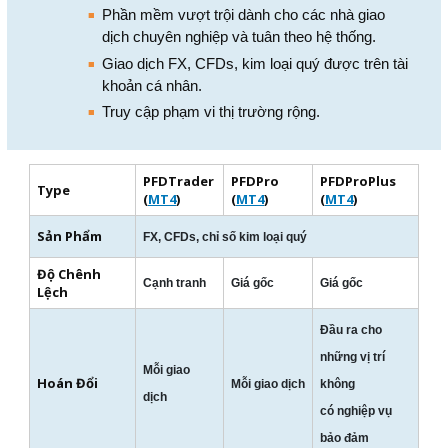
Phần mềm vượt trội dành cho các nhà giao
dịch chuyên nghiệp và tuân theo hệ thống.
Giao dịch FX, CFDs, kim loại quý được trên tài
khoản cá nhân.
Truy cập phạm vi thị trường rộng.
PFDTrader
PFDPro
PFDProPlus
Type
(
MT4
)
(
MT4
)
(
MT4
)
Sản Phẩm
FX, CFDs, chỉ số kim loại quý
Độ Chênh
Cạnh tranh
Giá gốc
Giá gốc
Lệch
Đầu ra cho
những vị trí
Mỗi giao
Hoán Đổi
Mỗi giao dịch
không
dịch
có nghiệp vụ
bảo đảm