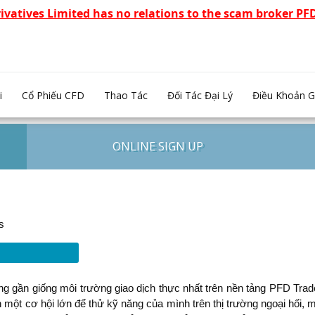
rivatives Limited has no relations to the scam broker P
i
Cổ Phiếu CFD
Thao Tác
Đối Tác Đại Lý
Điều Khoản G
ONLINE SIGN UP
s
 gần giống môi trường giao dịch thực nhất trên nền tảng PFD Trade
ột cơ hội lớn để thử kỹ năng của mình trên thị trường ngoại hối, mà