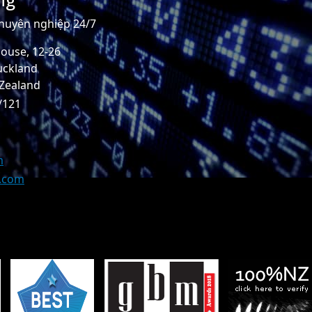
chuyên nghiệp 24/7
ouse, 12-26
uckland
 Zealand
/121
m
z.com