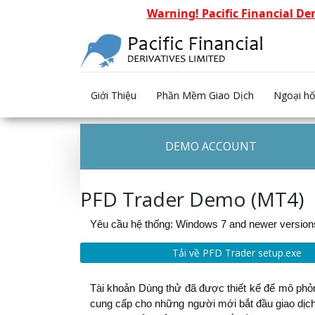
Warning! Pacific Financial De
Giới Thiệu
Phần Mềm Giao Dịch
Ngoại hố
Mở một tài khoản
DEMO ACCOUNT
PFD Trader Demo (MT4)
Yêu cầu hệ thống: Windows 7 and newer version
Tải về PFD Trader setup.exe
Tài khoản Dùng thử đã được thiết kế để mô phỏng
cung cấp cho những người mới bắt đầu giao dịch m