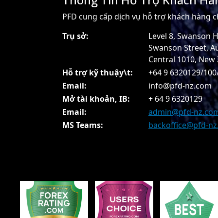
PFD cung cấp dịch vụ hỗ trợ khách hàng 
Trụ sở:
Level 8, Swanson H
Swanson Street, A
Central 1010, New
Hỗ trợ kỹ thuậy\t:
+64 9 6320129/100
Email:
info@pfd-nz.com
Mở tài khoản, IB:
+ 64 9 6320129
Email:
admin@pfd-nz.co
MS Teams:
backoffice@pfd-n